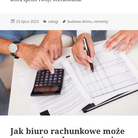
Data
Kategorie
Tagi
25 lipca 2023
usługi
budowa domu
,
remonty
publikacji
Jak biuro rachunkowe może