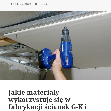
Data
Kategorie
23 lipca 2023
usługi
publikacji
Jakie materiały
wykorzystuje się w
fabrykacji ścianek G-K i