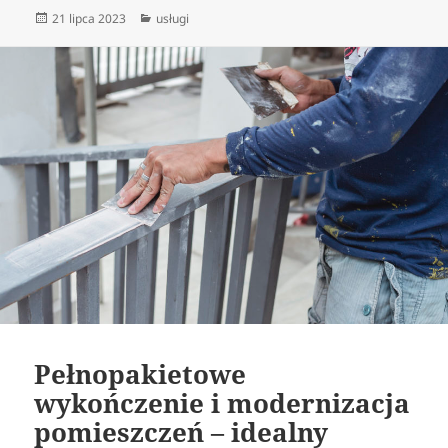
Data
Kategorie
21 lipca 2023
usługi
publikacji
Pełnopakietowe
wykończenie i modernizacja
pomieszczeń – idealny