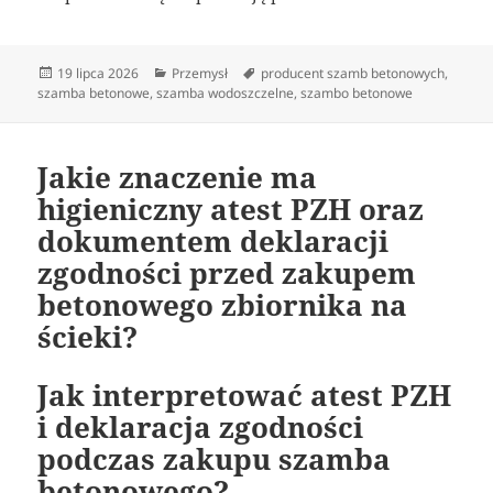
Data
Kategorie
Tagi
19 lipca 2026
Przemysł
producent szamb betonowych
,
publikacji
szamba betonowe
,
szamba wodoszczelne
,
szambo betonowe
Jakie znaczenie ma
higieniczny atest PZH oraz
dokumentem deklaracji
zgodności przed zakupem
betonowego zbiornika na
ścieki?
Jak interpretować atest PZH
i deklaracja zgodności
podczas zakupu szamba
betonowego?