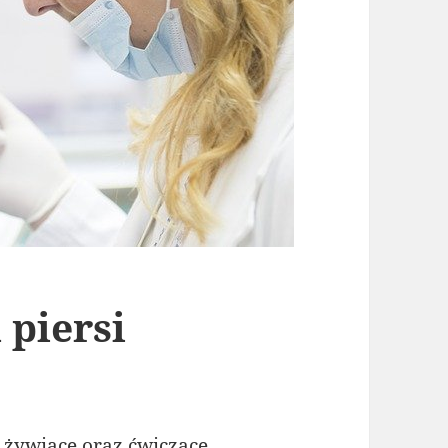
 piersi
 żywiące oraz ćwiczące