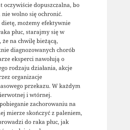
 oczywiście dopuszczalna, bo
 nie wolno się ochronić.
 o dietę, możemy efektywnie
aka płuc, starajmy się w
 że na chwilę bieżącą,
żnie diagnozowanych chorób
arze eksperci nawołują o
go rodzaju działania, akcje
zez organizacje
 masowego przekazu. W każdym
erwotnej i wtórnej.
apobieganie zachorowaniu na
ej mierze skończyć z paleniem,
prowadzi do raka płuc, jak