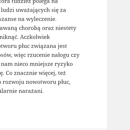
tóra tudzież polega na
ludzi uważających się za
szanse na wyleczenie.
nawaną chorobą oraz niestety
uniknąć. Aczkolwiek
woru płuc związana jest
sów, więc rzucenie nałogu czy
ć nam nieco mniejsze ryzyko
 Co znacznie więcej, też
do rozwoju nowotworu płuc,
ularnie narażani.