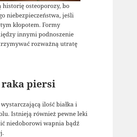
 historię osteoporozy, bo
go niebezpieczeństwa, jeśli
z tym kłopotem. Formy
między innymi podnoszenie
 utrzymywać rozważną utratę
raka piersi
wystarczającą ilość białka i
lu. Istnieją również pewne leki
dzić niedoborowi wapnia bądź
j.