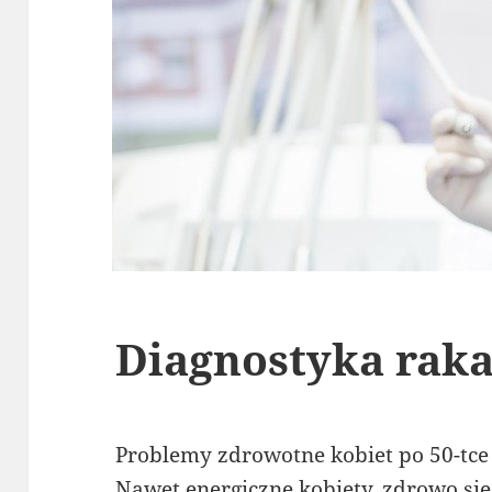
Diagnostyka raka
Problemy zdrowotne kobiet po 50-tce
Nawet energiczne kobiety, zdrowo się