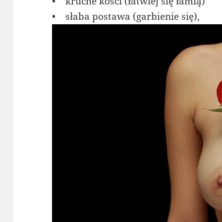
• kruche kości (łatwiej się łamią)
• słaba postawa (garbienie się),