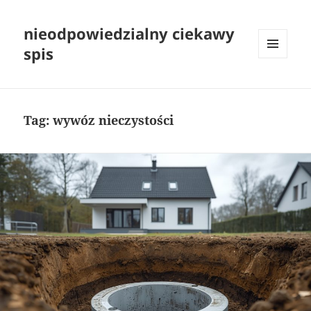
nieodpowiedzialny ciekawy
spis
MENU
I
WIDGETY
Tag:
wywóz nieczystości