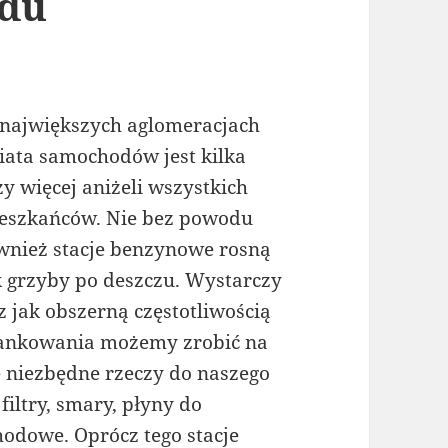
odu
największych aglomeracjach
iata samochodów jest kilka
zy więcej aniżeli wszystkich
eszkańców. Nie bez powodu
wnież stacje benzynowe rosną
k grzyby po deszczu. Wystarczy
z jak obszerną częstotliwością
tankowania możemy zrobić na
 niezbędne rzeczy do naszego
iltry, smary, płyny do
odowe. Oprócz tego stacje