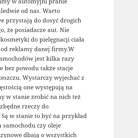
ówimy w automyjni pranie
zaledwie od nas. Warto
e przystają do dosyć drogich
o, że posiadacze aut. Nie
kosmetyki do pielęgnacji ciała
e od reklamy danej firmy.W
amochodów jest kilka razy
ie bez powodu także stacje
deszczu. Wystarczy wyjechać z
zęstością one występują na
 w stanie zrobić na nich też
ezbędne rzeczy do
ą w stanie to być na przykład
a samochodu czy oleje
nzynowe dbają o wszystkich