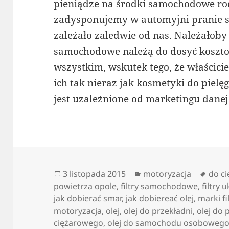
pieniądze na środki samochodowe rodza
zadysponujemy w automyjni pranie sk
zależało zaledwie od nas. Należałoby
samochodowe należą do dosyć koszto
wszystkim, wskutek tego, że właścic
ich tak nieraz jak kosmetyki do pielę
jest uzależnione od marketingu danej
Data
Kategorie
Tagi
3 listopada 2015
motoryzacja
do c
publikacji
powietrza opole
,
filtry samochodowe
,
filtry 
jak dobierać smar
,
jak dobiereać olej
,
marki fi
motoryzacja
,
olej
,
olej do przekładni
,
olej do 
ciężarowego
,
olej do samochodu osoboweg