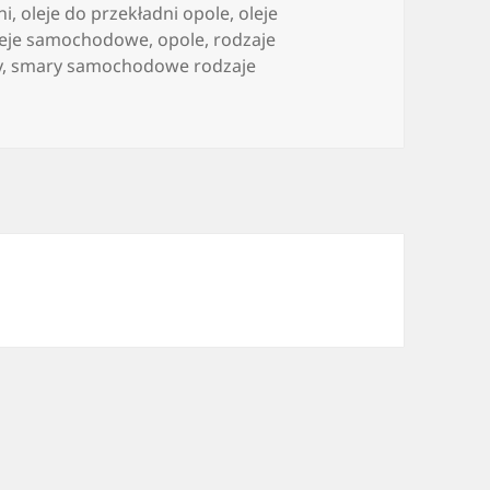
ni
,
oleje do przekładni opole
,
oleje
leje samochodowe
,
opole
,
rodzaje
y
,
smary samochodowe rodzaje
 jakość dla twojego samochodu