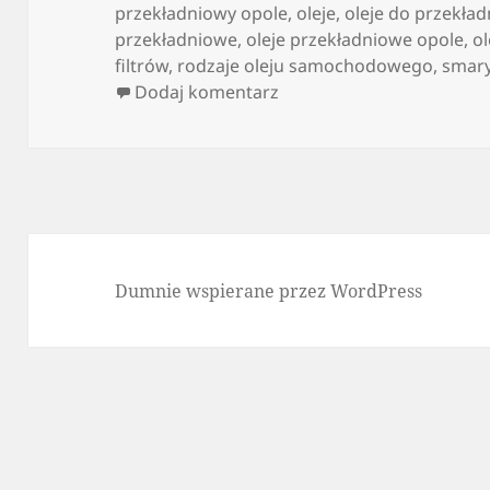
przekładniowy opole
,
oleje
,
oleje do przekład
przekładniowe
,
oleje przekładniowe opole
,
o
filtrów
,
rodzaje oleju samochodowego
,
smar
do Oleje, filtry, smary –
Dodaj komentarz
Dumnie wspierane przez WordPress