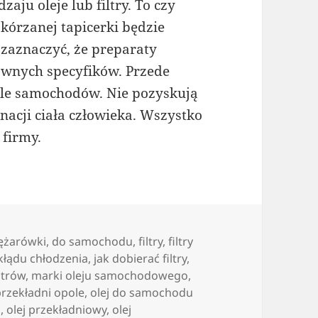
ju oleje lub filtry. To czy
órzanej tapicerki będzie
 zaznaczyć, że preparaty
wnych specyfików. Przede
iele samochodów. Nie pozyskują
gnacji ciała człowieka. Wszystko
 firmy.
iężarówki
,
do samochodu
,
filtry
,
filtry
ukłądu chłodzenia
,
jak dobierać filtry
,
ltrów
,
marki oleju samochodowego
,
przekładni opole
,
olej do samochodu
o
,
olej przekładniowy
,
olej