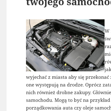
twojego samoch
W 
św
ra
mi
ró
ja
wyjechać z miasta aby się przekonać 
one występują na drodze. Oprócz za
nich również drobne zakupy. Głównie
samochodu. Mogą to być na przykład f
porządkowania auta czy oleje samoch