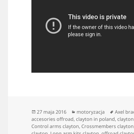
Data
Kategorie
Tagi
27 maja 2016
motoryzacja
Axel bra
publikacji
accesories offroad
,
clayton in poland
,
clayto
Control arms clayton
,
Crossmembers clayton
clayton
,
Long arm kits clayton
,
offroad clayto