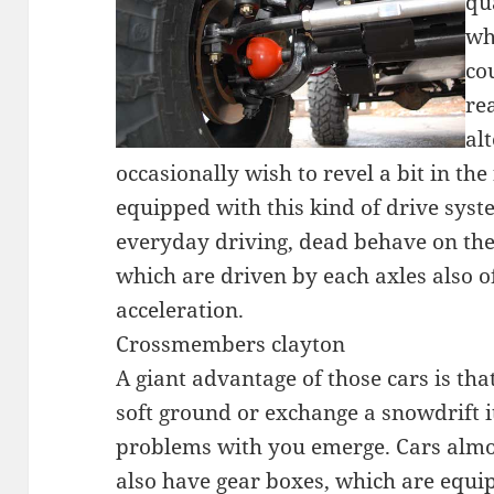
qu
wh
co
re
al
occasionally wish to revel a bit in the
equipped with this kind of drive syst
everyday driving, dead behave on the 
which are driven by each axles also 
acceleration.
Crossmembers clayton
A giant advantage of those cars is tha
soft ground or exchange a snowdrift 
problems with you emerge. Cars almos
also have gear boxes, which are equ