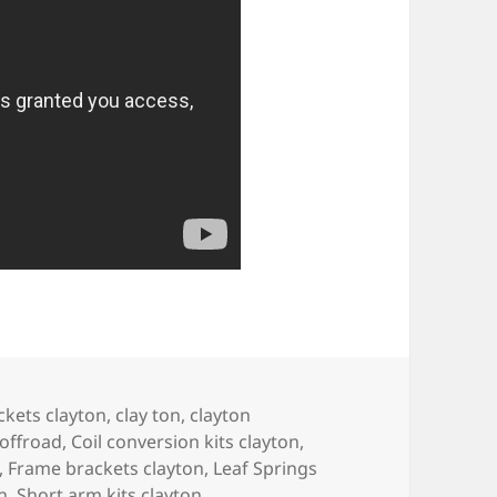
ckets clayton
,
clay ton
,
clayton
noffroad
,
Coil conversion kits clayton
,
,
Frame brackets clayton
,
Leaf Springs
n
,
Short arm kits clayton