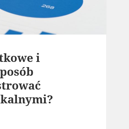
tkowe i
sposób
strować
skalnymi?