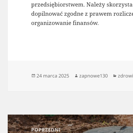
przedsiębiorstwem. Należy skorzystać
dopilnować zgodne z prawem rozlicze
organizowanie finansów.
Data
Autor
Katego
24 marca 2025
zapnowe130
zdrow
publikacji
Nawigacja
wpisu
POPRZEDNI