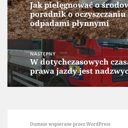
Jak pielęgnować o środo
Poprzedni
poradnik o oczyszczaniu
wpis:
odpadami płynnymi
NASTĘPNY
W dotychczasowych czas
Następny
prawa jazdy jest nadzwy
wpis:
Dumnie wspierane przez WordPress