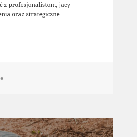
 z profesjonalistom, jacy
nia oraz strategiczne
rie
ie